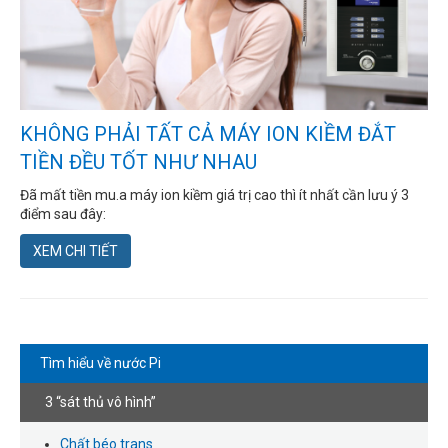
KHÔNG PHẢI TẤT CẢ MÁY ION KIỀM ĐẮT
TIỀN ĐỀU TỐT NHƯ NHAU
Đã mất tiền mu.a máy ion kiềm giá trị cao thì ít nhất cần lưu ý 3
điểm sau đây:
XEM CHI TIẾT
Tìm hiểu về nước Pi
3 “sát thủ vô hình”
Chất béo trans