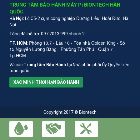
TRUNG TÂM BẢO HÀNH MÁY Pi BIONTECH HÀN
QUỐC
ụm công nghiệp Dương Liễu, Hoài Đức, Hà
Hà Nội:
Lô C5-2 c
Nội
Tổng đài hỗ trợ: 097.2013.999 nhánh 2
Phòng 10.7 - Lầu 10 - Tòa nhà Golden King - Số
TP. HCM
:
15 Nguyễn Lương Bằng - Phường Tân Phú - Quận 7 -
Tp.HCM
Và các
Trung tâm Bảo Hành
tại Nhà phân phối Ủy Quyền trên
toàn quốc
XÁC MINH THỜI HẠN BẢO HÀNH
Copyright 2017 © Biontech