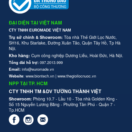
ĐẠI DIỆN TẠI VIỆT NAM
CTY TNHH EUROMADE VIỆT NAM
Trụ sở chính & Showroom:
Tòa nhà Thế Giới Lọc Nước,
SH16, Khu Starlake, Đường Xuân Tảo, Quận Tây Hồ, Tp Hà
Nội.
Kho hàng:
Cụm công nghiệp Dương Liễu, Hoài Đức, Hà Nội.
Tổng đài hỗ trợ:
097.2013.999
Email:
info@euromade.vn
Website
: www.biontech.vn | www.thegioilocnuoc.vn
NPP TẠI TP. HCM
CTY TN
HH TM &DV TƯỜNG THÀNH VIỆT
Showroom:
Phòng 10.7 - Lầu 10 - Tòa nhà Golden King -
Số 15 Nguyễn Lương Bằng - Phường Tân Phú - Quận 7 -
Tp.HCM