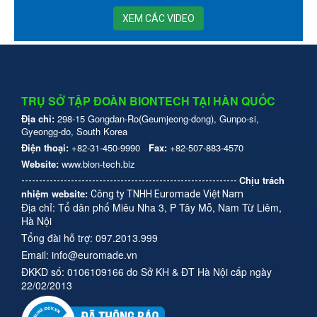
XEM CÁC VIDEO
TRỤ SỞ TẬP ĐOÀN BIONTECH TẠI HÀN QUỐC
Địa chỉ:
298-15 Gongdan-Ro(Geumjeong-dong), Gunpo-si,
Gyeongg-do, South Korea
Điện thoại:
+82-31-450-9990
Fax:
+82-507-883-4570
Website:
www.bion-tech.biz
Chịu trách
-------------------------------------------------------------
nhiệm website:
Công ty TNHH Euromade Việt Nam
Địa chỉ: Tổ dân phố Miêu Nha 3, P Tây Mỗ, Nam Từ Liêm,
Hà Nội
Tổng đài hỗ trợ: 097.2013.999
Email: info@euromade.vn
ĐKKD số: 0106109166 do Sở KH & ĐT Hà Nội cấp ngày
22/02/2013