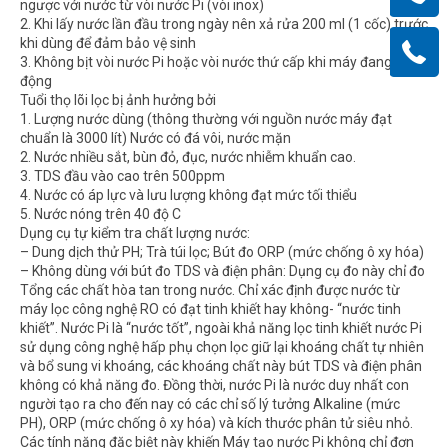
ngược với nước từ vòi nước Pi (vòi inox)
2. Khi lấy nước lần đầu trong ngày nên xả rửa 200 ml (1 cốc) trước
khi dùng để đảm bảo vệ sinh
3. Không bịt vòi nước Pi hoặc vòi nước thứ cấp khi máy đang hoạt
động
Tuổi thọ lõi lọc bị ảnh hưởng bởi
1. Lượng nước dùng (thông thường với nguồn nước máy đạt
chuẩn là 3000 lít) Nước có đá vôi, nước mặn
2. Nước nhiều sắt, bùn đỏ, đục, nước nhiễm khuẩn cao.
3. TDS đầu vào cao trên 500ppm
4. Nước có áp lực và lưu lượng không đạt mức tối thiểu
5. Nước nóng trên 40 độ C
Dụng cụ tự kiểm tra chất lượng nước:
– Dung dịch thử PH; Trà túi lọc; Bút đo ORP (mức chống ô xy hóa)
– Không dùng với bút đo TDS và điện phân: Dụng cụ đo này chỉ đo
Tổng các chất hòa tan trong nước. Chỉ xác định được nước từ
máy lọc công nghệ RO có đạt tinh khiết hay không- “nước tinh
khiết”. Nước Pi là “nước tốt”, ngoài khả năng lọc tinh khiết nước Pi
sử dụng công nghệ hấp phụ chọn lọc giữ lại khoáng chất tự nhiên
và bổ sung vi khoáng, các khoáng chất này bút TDS và điện phân
không có khả năng đo. Đồng thời, nước Pi là nước duy nhất con
người tạo ra cho đến nay có các chỉ số lý tưởng Alkaline (mức
PH), ORP (mức chống ô xy hóa) và kích thước phân tử siêu nhỏ.
Các tính năng đặc biệt này khiến Máy tạo nước Pi không chỉ đơn