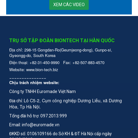
XEM CÁC VIDEO
TRỤ SỞ TẬP ĐOÀN BIONTECH TẠI HÀN QUỐC
Địa chỉ: 298-15 Gongdan-Ro(Geumjeong-dong), Gunpo-si,
Gyeongg-do, South Korea
Điện thoại: +82-31-450-9990 Fax: +82-507-883-4570
Website:
www.bion-tech.biz
_______________
Chịu trách nhiệm website:
Công ty TNHH Euromade Việt Nam
Lô C5-2, Cụm công nghiệp Dương Liễu, xã Dương
Địa chỉ:
Hòa, Tp Hà Nội.
Tổng đài hỗ trợ: 097.2013.999
Email: info@euromade.vn
ĐKKD số: 0106109166 do Sở KH & ĐT Hà Nội cấp ngày