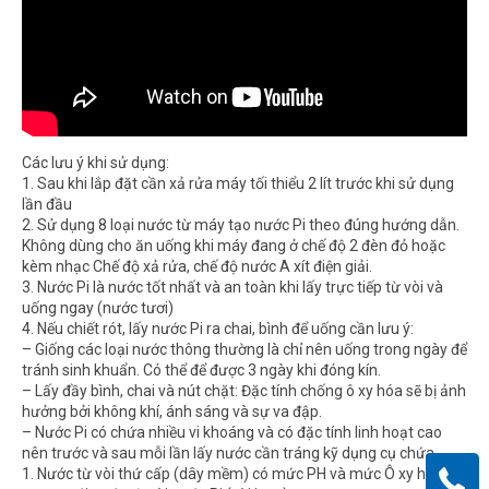
Các lưu ý khi sử dụng:
1. Sau khi lắp đặt cần xả rửa máy tối thiểu 2 lít trước khi sử dụng
lần đầu
2. Sử dụng 8 loại nước từ máy tạo nước Pi theo đúng hướng dẫn.
Không dùng cho ăn uống khi máy đang ở chế độ 2 đèn đỏ hoặc
kèm nhạc Chế độ xả rửa, chế độ nước A xít điện giải.
3. Nước Pi là nước tốt nhất và an toàn khi lấy trực tiếp từ vòi và
uống ngay (nước tươi)
4. Nếu chiết rót, lấy nước Pi ra chai, bình để uống cần lưu ý:
– Giống các loại nước thông thường là chỉ nên uống trong ngày để
tránh sinh khuẩn. Có thể để được 3 ngày khi đóng kín.
– Lấy đầy bình, chai và nút chặt: Đặc tính chống ô xy hóa sẽ bị ảnh
hưởng bởi không khí, ánh sáng và sự va đập.
– Nước Pi có chứa nhiều vi khoáng và có đặc tính linh hoạt cao
nên trước và sau mỗi lần lấy nước cần tráng kỹ dụng cụ chứa.
1. Nước từ vòi thứ cấp (dây mềm) có mức PH và mức Ô xy hóa