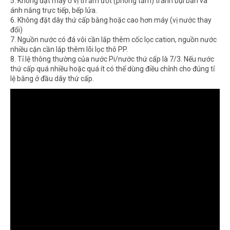
5. Không đặt máy ở vị trí ẩm ướt (phòng tắm) tránh bụi bẩn và
ánh nắng trực tiếp, bếp lửa.
6. Không đặt dây thứ cấp bằng hoặc cao hơn máy (vị nước thay
đổi)
7. Nguồn nước có đá vôi cần lắp thêm cốc lọc cation, nguồn nước
nhiều cặn cần lắp thêm lõi lọc thô PP.
8. Tỉ lệ thông thường của nước Pi/nước thứ cấp là 7/3. Nếu nước
thứ cấp quá nhiều hoặc quá ít có thể dùng điều chỉnh cho đúng tỉ
lệ bằng ở đầu dây thứ cấp.