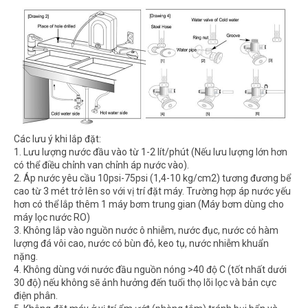
Các lưu ý khi lắp đặt:
1. Lưu lượng nước đầu vào từ 1-2 lít/phút (Nếu lưu lượng lớn hơn
có thể điều chỉnh van chỉnh áp nước vào).
2. Áp nước yêu cầu 10psi-75psi (1,4-10 kg/cm2) tương đương bể
cao từ 3 mét trở lên so với vị trí đặt máy. Trường hợp áp nước yếu
hơn có thể lắp thêm 1 máy bơm trung gian (Máy bơm dùng cho
máy lọc nước RO)
3. Không lắp vào nguồn nước ô nhiễm, nước đục, nước có hàm
lượng đá vôi cao, nước có bùn đỏ, keo tụ, nước nhiễm khuẩn
nặng.
4. Không dùng với nước đầu nguồn nóng >40 độ C (tốt nhất dưới
30 độ) nếu không sẽ ảnh hưởng đến tuổi thọ lõi lọc và bản cực
điện phân.