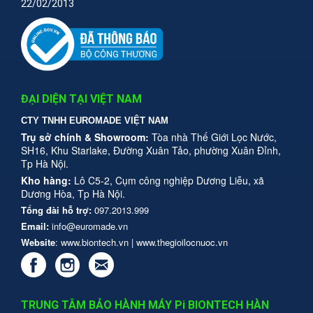
22/02/2013
ĐẠI DIỆN TẠI VIỆT NAM
CTY TNHH EUROMADE VIỆT NAM
Trụ sở chính & Showroom:
Tòa nhà Thế Giới Lọc Nước,
SH16, Khu Starlake, Đường Xuân Tảo, phường Xuân Đỉnh,
Tp Hà Nội.
Kho hàng:
Lô C5-2, Cụm công nghiệp Dương Liễu, xã
Dương Hòa, Tp Hà Nội.
Tổng đài hỗ trợ:
097.2013.999
Email:
info@euromade.vn
Website
: www.biontech.vn | www.thegioilocnuoc.vn
TRUNG TÂM BẢO HÀNH MÁY Pi BIONTECH HÀN